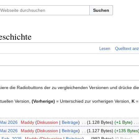
Suchen
eschichte
Lesen
Quelltext an
iere die Radiobuttons der zu vergleichenden Versionen und drücke die
tuellen Version,
(Vorherige)
= Unterschied zur vorherigen Version,
K
=
 Mai 2026
‎
Maddy
Diskussion
Beiträge
‎
1.128 Bytes
+1 Byte
‎
 Mai 2026
‎
Maddy
Diskussion
Beiträge
‎
1.127 Bytes
+135 Bytes
. Feb. 2025
‎
Maddy
Diskussion
Beiträge
‎
992 Bytes
0 Bytes
‎