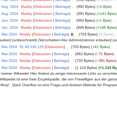
. Aug. 2024
‎
Maddy
Diskussion
Beiträge
‎
992 Bytes
+1 Byte
‎
. Aug. 2024
‎
Maddy
Diskussion
Beiträge
‎
991 Bytes
+141 Bytes
. Jun. 2024
‎
Maddy
Diskussion
Beiträge
‎
850 Bytes
+1 Byte
‎
. Jun. 2024
‎
Maddy
Diskussion
Beiträge
‎
849 Bytes
+146 Bytes
. Mai 2024
‎
Maddy
Diskussion
Beiträge
‎
K
703 Bytes
0 Bytes
‎
lauben] (unbeschränkt) [Verschieben=Nur Administratoren erlauben] (u
. Mai 2024
‎
91.49.230.129
Diskussion
‎
703 Bytes
+41 Bytes
‎
. Mai 2024
‎
Maddy
Diskussion
Beiträge
‎
662 Bytes
−71 Bytes
‎
. Mai 2024
‎
Maddy
Diskussion
Beiträge
‎
733 Bytes
−391 Bytes
. Mai 2024
‎
Maddy
Diskussion
Beiträge
‎
1.124 Bytes
+1.124 By
meiner Wikiseite! Hier findest du einige interessante Links zu versch
: Wikipedia ist eine freie Enzyklopädie, die von Freiwilligen aus der gan
rflow] : Stack Overflow ist eine Frage-und-Antwort-Website für Program