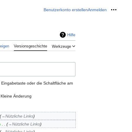
Benutzerkonto erstellen
Anmelden
Meine W
Hilfe
zeigen
Versionsgeschichte
Werkzeuge
 Eingabetaste oder die Schaltfläche am
 Kleine Änderung
→‎Nützliche Links
‎
→‎Nützliche Links
→‎Nützliche Links