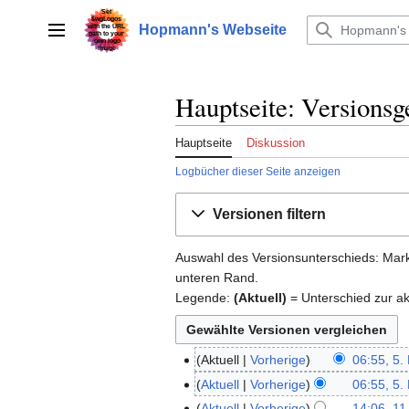
Zum
Inhalt
Hopmann's Webseite
Hauptmenü
springen
Hauptseite: Versionsg
Hauptseite
Diskussion
Logbücher dieser Seite anzeigen
Versionen filtern
Auswahl des Versionsunterschieds: Mark
unteren Rand.
Legende:
(Aktuell)
= Unterschied zur ak
Aktuell
Vorherige
06:55, 5.
5.
Mai
Aktuell
Vorherige
06:55, 5.
2026
Aktuell
Vorherige
14:06, 11