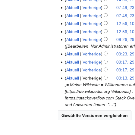
11.
Februar
Aktuell
Vorherige
07:49, 23
23.
2025
August
Aktuell
Vorherige
07:48, 23
2024
Aktuell
Vorherige
12:56, 10
10.
Juni
Aktuell
Vorherige
12:56, 10
2024
Aktuell
Vorherige
09:26, 29
29.
([Bearbeiten=Nur Administratoren er
Mai
2024
Aktuell
Vorherige
09:23, 29
K
Aktuell
Vorherige
09:17, 29
e
Aktuell
Vorherige
09:17, 29
i
K
Aktuell
Vorherige
09:13, 29
n
e
„= Meine Wikiseite = Willkommen auf 
e
i
[https://de.wikipedia.org Wikipedia] 
B
n
[https://stackoverflow.com Stack Ove
e
e
und Antworten finden. *…“
a
B
r
e
b
a
e
r
i