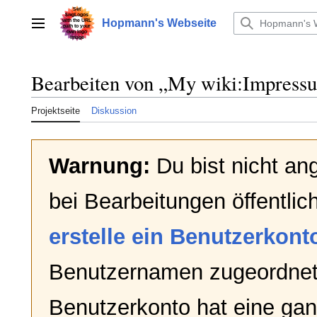
Zum
Inhalt
Hopmann's Webseite
Hauptmenü
springen
Bearbeiten von „
My wiki:Impress
Projektseite
Diskussion
Warnung:
Du bist nicht an
bei Bearbeitungen öffentlic
erstelle ein Benutzerkont
Benutzernamen zugeordnet
Benutzerkonto hat eine gan