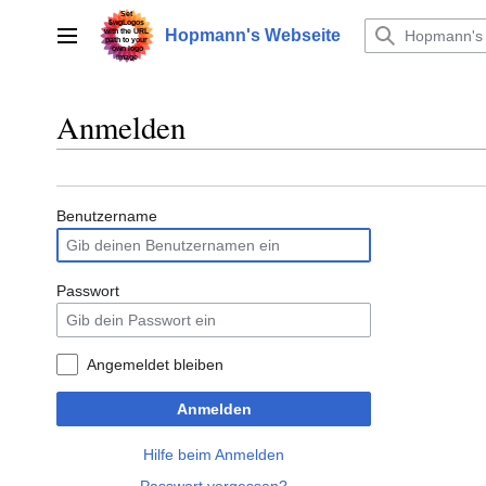
Zum
Inhalt
Hopmann's Webseite
Hauptmenü
springen
Anmelden
Benutzername
Passwort
Angemeldet bleiben
Anmelden
Hilfe beim Anmelden