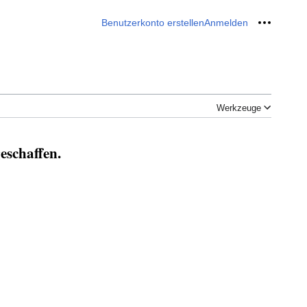
Benutzerkonto erstellen
Anmelden
Meine W
Werkzeuge
eschaffen.