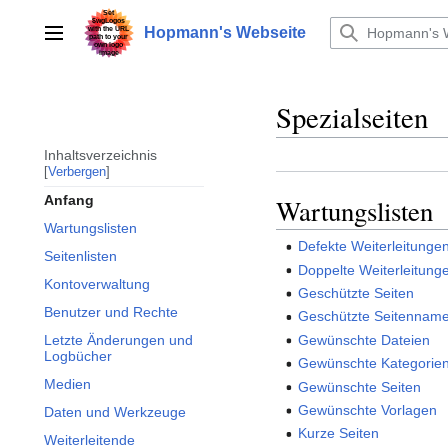
Zum
Inhalt
Hopmann's Webseite
Hauptmenü
springen
Spezialseiten
Inhaltsverzeichnis
Verbergen
Anfang
Wartungslisten
Wartungslisten
Defekte Weiterleitunge
Seitenlisten
Doppelte Weiterleitung
Kontoverwaltung
Geschützte Seiten
Benutzer und Rechte
Geschützte Seitennam
Gewünschte Dateien
Letzte Änderungen und
Logbücher
Gewünschte Kategorie
Medien
Gewünschte Seiten
Gewünschte Vorlagen
Daten und Werkzeuge
Kurze Seiten
Weiterleitende